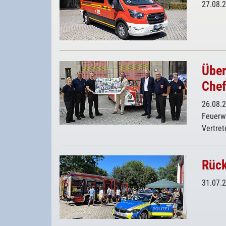
27.08.
Über
Che
26.08.
Feuerwe
Vertre
Rück
31.07.