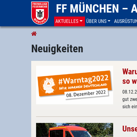
FF MÜNCHEN – 
(CURRENT)
AKTUELLES
ÜBER UNS
AUSRÜSTU
Aktuelles
Neuigkeiten
Neuigkeiten
Waru
so w
08.12.
gut zwe
sich ei
Uns