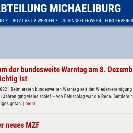
ABTEILUNG MICHAELIBURG
NG
JETZT AKTIV WERDEN
JUGENDFEUERWEHR
FÖRDERVEREI
m der bundesweite Warntag am 8. Dezemb
ichtig ist
2022
| Beim ersten bundesweiten Warntag seit der Wiedervereinigung 
i Jahren ging vieles schief – von Fehlschlag war die Rede. Seitdem h
niges getan.
|
mehr
er neues MZF