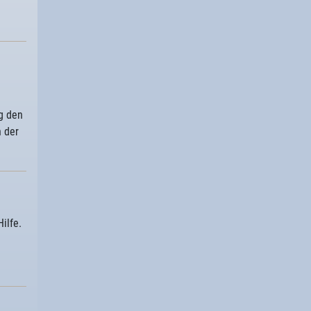
g den
 der
ilfe.