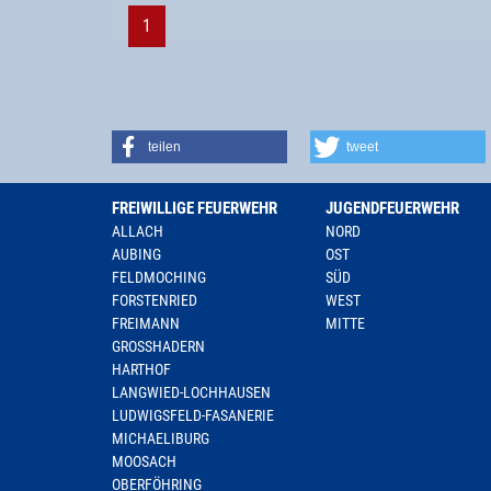
1
teilen
tweet
FREIWILLIGE FEUERWEHR
JUGENDFEUERWEHR
ALLACH
NORD
AUBING
OST
FELDMOCHING
SÜD
FORSTENRIED
WEST
FREIMANN
MITTE
GROSSHADERN
HARTHOF
LANGWIED-LOCHHAUSEN
LUDWIGSFELD-FASANERIE
MICHAELIBURG
MOOSACH
OBERFÖHRING