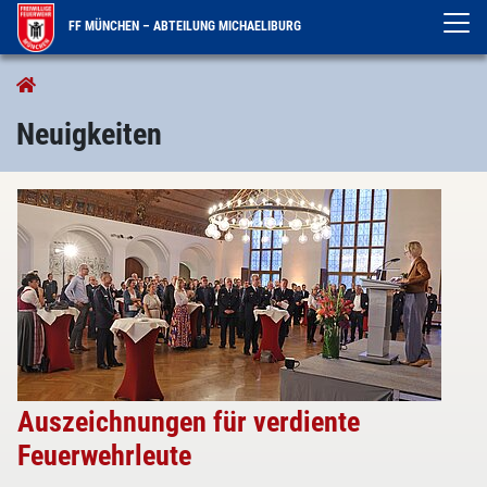
FF MÜNCHEN – ABTEILUNG MICHAELIBURG
Aktuelles
Neuigkeiten
Neuigkeiten
Auszeichnungen für verdiente
Feuerwehrleute